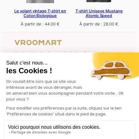
Le volant vintage T-shirt en
T-shirt Unisexe Mustang
Coton Biologique
Atomic Speed
À partir de :
44.00
€
À partir de :
28.00
€
L'art et le design auto à la vitesse de vos
rêves.
À propos
Confidentialité
À propos de Vroomart
Politique de confidentialité
CGV
Mentions légales
Nous suivre
Instagram
matière de cookies
Modifier vos préférences en
©2025 Vroomart Tous droits réservés