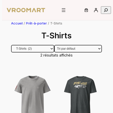
Aller
au
Recher
contenu
Accueil
/
Prêt-à-porter
/ T-Shirts
T-Shirts
Catégories de produits
2 résultats affichés